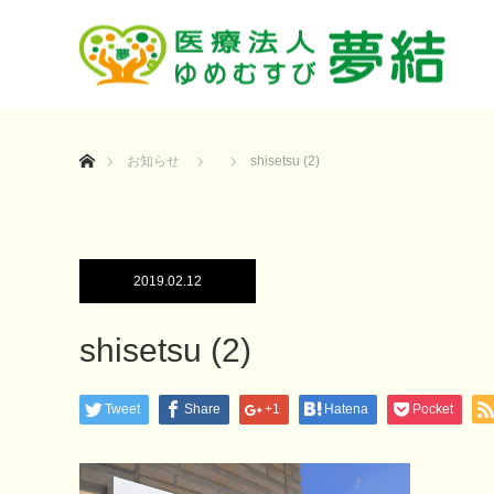
ホーム
お知らせ
shisetsu (2)
2019.02.12
shisetsu (2)
Tweet
Share
+1
Hatena
Pocket