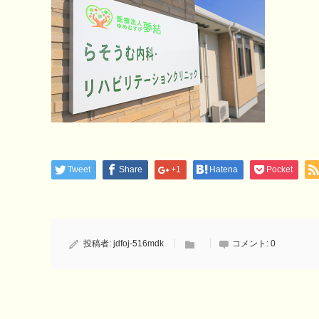
Tweet
Share
+1
Hatena
Pocket
投稿者:
jdfoj-516mdk
コメント:
0